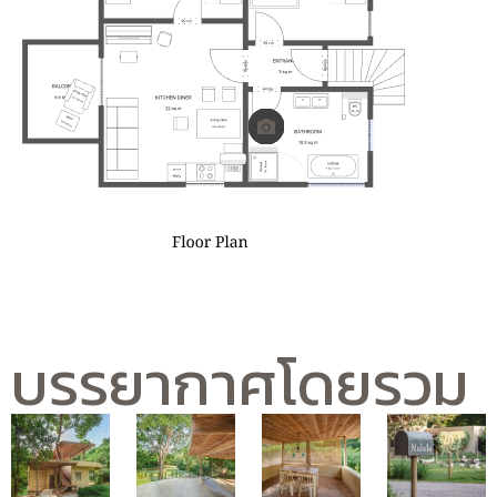
บรรยากาศโดยรวม