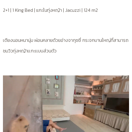
2+1 | 1 King Bed | แกะในทุ่งหญ้า | Jacuzzi | 124 m2
เตียงนอนหนานุ่ม ผ่อนคลายด้วยอ่างจากุซซี่ กระจกบานใหญ่ที่สามารถ
ชมวิวทุ่งหญ้าเเกะเเบบส่วนตัว