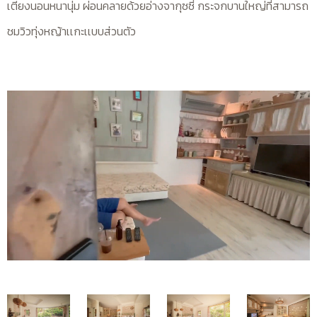
เตียงนอนหนานุ่ม ผ่อนคลายด้วยอ่างจากุซซี่ กระจกบานใหญ่ที่สามารถ
ชมวิวทุ่งหญ้าเเกะเเบบส่วนตัว