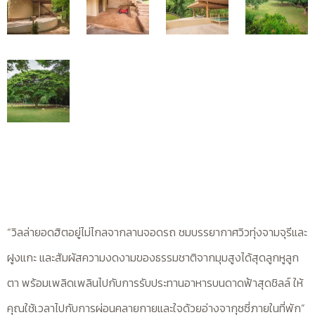
“วิลล่ายอดฮิตอยู่ไม่ไกลจากลานจอดรถ ชมบรรยากาศวิวทุ่งจามจุรีและ
ฝูงแกะ และสัมผัสความงดงามของธรรมชาติจากมุมสูงได้สุดลูกหูลูก
ตา พร้อมเพลิดเพลินไปกับการรับประทานอาหารบนดาดฟ้าสุดชิลล์ ให้
คุณใช้เวลาไปกับการผ่อนคลายกายและใจด้วยอ่างจากุซซี่ภายในที่พัก”