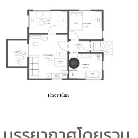
บรรยากาศโดยรวม