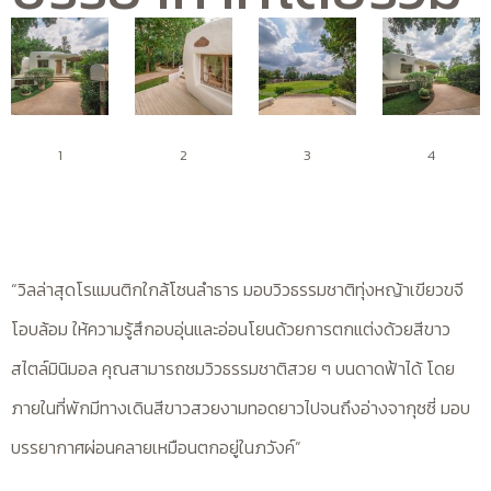
1
2
3
4
“วิลล่าสุดโรแมนติกใกล้โซนลำธาร มอบวิวธรรมชาติทุ่งหญ้าเขียวขจี
โอบล้อม ให้ความรู้สึกอบอุ่นและอ่อนโยนด้วยการตกแต่งด้วยสีขาว
สไตล์มินิมอล คุณสามารถชมวิวธรรมชาติสวย ๆ บนดาดฟ้าได้ โดย
ภายในที่พักมีทางเดินสีขาวสวยงามทอดยาวไปจนถึงอ่างจากุซซี่ มอบ
บรรยากาศผ่อนคลายเหมือนตกอยู่ในภวังค์”